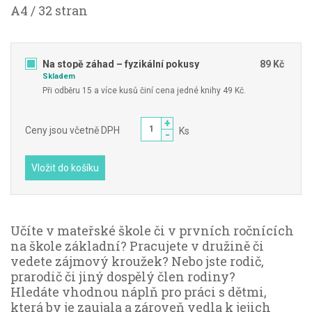
A4 / 32 stran
Na stopě záhad – fyzikální pokusy
89 Kč
Skladem
Při odběru 15 a více kusů činí cena jedné knihy 49 Kč.
+
Ceny jsou včetně DPH
Ks
-
Vložit do košíku
Učíte v mateřské škole či v prvních ročnících
na škole základní? Pracujete v družině či
vedete zájmový kroužek? Nebo jste rodič,
prarodič či jiný dospělý člen rodiny?
Hledáte vhodnou náplň pro práci s dětmi,
která by je zaujala a zároveň vedla k jejich