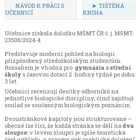
III
NÁVOD K PRÁCI S
I II
► TIŠTĚNÁ
x
Ix
UČEBNICÍ
OII
KNIHA
I I
Učebnice získala doložku MŠMT ČR č. j. MSMT-
23508/2024-4.
Představuje moderní pohled na biologii
přizpůsobený středoškolským studentům.
Rozsahem je vhodná pro
gymnázia
a
střední
školy
s časovou dotací 2 hodiny týdně po dobu
3 let.
Učebnici recenzují desítky odborníků na
jednotlivé biologické disciplíny, čímž zajištují
soulad se současným biologickým poznáním.
Dvoustránkové kapitoly jsou strukturované –
obecně lze říci, že každá stránka se dělí na
dva
sloupce:
v levém sloupci je spíše teoretická
část výkladu, v pravém pak praktické doložení