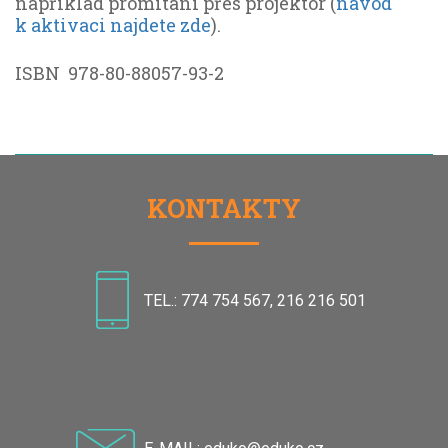
například promítání přes projektor (
návod
k aktivaci najdete zde
).
ISBN 978-80-88057-93-2
KONTAKTY
TEL.: 774 754 567, 216 216 501