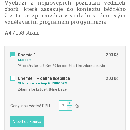
Vychází z nejnovějších poznatků vědních
oborů, které zasazuje do kontextu běžného
života. Je zpracována v souladu s rámcovým
vzdělávacím programem pro gymnázia.
A4 / 168 stran
Chemie 1
200 Kč
Skladem
Při odběru ke každým 20 ks obdržíte 1 ks zdarma navíc.
Chemie 1 – online učebnice
200 Kč
Skladem – e-shop FLEXIBOOKS
Zdarma ke každé tištěné knize.
+
Ceny jsou včetně DPH
Ks
-
Vložit do košíku