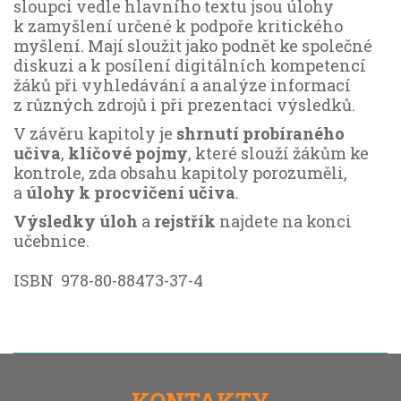
sloupci vedle hlavního textu jsou úlohy
k zamyšlení určené k podpoře kritického
myšlení. Mají sloužit jako podnět ke společné
diskuzi a k posílení digitálních kompetencí
žáků při vyhledávání a analýze informací
z různých zdrojů i při prezentaci výsledků.
V závěru kapitoly je
shrnutí probíraného
učiva
,
klíčové pojmy
, které slouží žákům ke
kontrole, zda obsahu kapitoly porozuměli,
a
úlohy k procvičení učiva
.
Výsledky úloh
a
rejstřík
najdete na konci
učebnice.
ISBN 978-80-88473-37-4
KONTAKTY