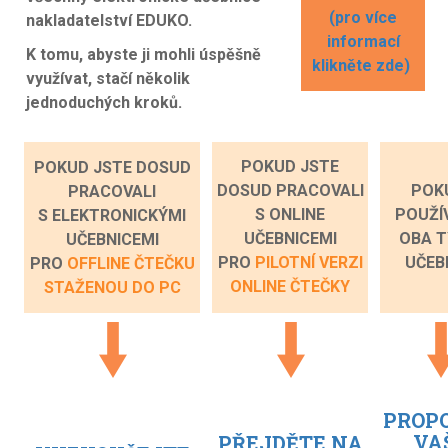
(pro více
nakladatelství EDUKO.
informací
K tomu, abyste ji mohli úspěšně
klikněte zde)
využívat, stačí několik
jednoduchých kroků.
POKUD JSTE
POKUD JSTE DOSUD
DOSUD PRACOVALI
POK
PRACOVALI
S ONLINE
POUŽÍ
S ELEKTRONICKÝMI
UČEBNICEMI
OBA T
UČEBNICEMI
PRO
PILOTNÍ VERZI
UČEB
PRO
OFFLINE ČTEČKU
ONLINE ČTEČKY
STAŽENOU DO PC
PROP
VA
PŘEJDĚTE NA