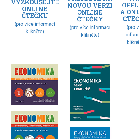
VYZKOUŠEJTE
OFFL
NOVOU VERZI
ONLINE
A ON
ONLINE
ČTEČKU
ČTE
ČTEČKY
(pro více informací
(pro 
(pro více informací
klikněte)
infor
klikněte)
klikně