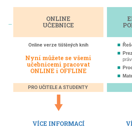
ONLINE
E
–
UČEBNICE
PO
Online verze tištěných knih
Řeše
Pre
Nyní můžete se všemi
práv
učebnicemi pracovat
Proc
ONLINE i OFFLINE
Mate
PRO UČITELE A STUDENTY
VÍCE INFORMACÍ
V